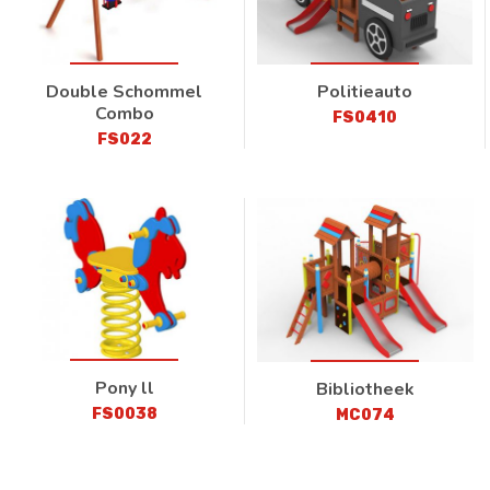
Double Schommel
Politieauto
Combo
FS0410
FS022
Pony ll
Bibliotheek
FS0038
MC074