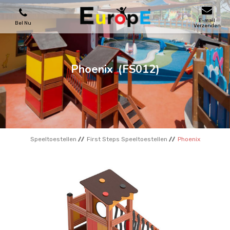
E-mail
Bel Nu
Verzenden
SPEELTOESTELLEN
Phoenix
(FS012)
SKATEPARKS
HOUTEN HUIZENS
Speeltoestellen
First Steps Speeltoestellen
Phoenix
STADSMEUBILAIRS
SPORTVELDENS
REFERENTIES