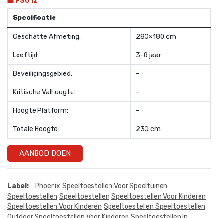
FS012
Specificatie
Geschatte Afmeting:
280×180 cm
Leeftijd:
3-8 jaar
Beveiligingsgebied:
–
Kritische Valhoogte:
–
Hoogte Platform:
–
Totale Hoogte:
230 cm
AANBOD DOEN
Label:
Phoenix
Speeltoestellen Voor Speeltuinen
Speeltoestellen
Speeltoestellen
Speeltoestellen Voor Kinderen
Speeltoestellen Voor Kinderen
Speeltoestellen Speeltoestellen
Outdoor Speeltoestellen Voor Kinderen
Speeltoestellen In