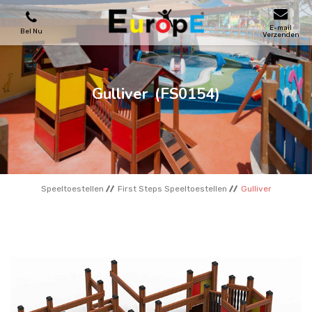
E-mail
Bel Nu
Verzenden
SPEELTOESTELLEN
Gulliver
(FS0154)
SKATEPARKS
HOUTEN HUIZENS
Speeltoestellen
First Steps Speeltoestellen
Gulliver
STADSMEUBILAIRS
SPORTVELDENS
REFERENTIES