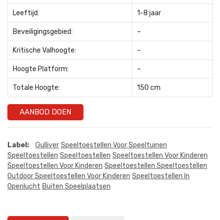
Leeftijd:
1-8 jaar
Beveiligingsgebied:
–
Kritische Valhoogte:
–
Hoogte Platform:
–
Totale Hoogte:
150 cm
AANBOD DOEN
Label:
Gulliver
Speeltoestellen Voor Speeltuinen
Speeltoestellen
Speeltoestellen
Speeltoestellen Voor Kinderen
Speeltoestellen Voor Kinderen
Speeltoestellen Speeltoestellen
Outdoor Speeltoestellen Voor Kinderen
Speeltoestellen In
Openlucht
Buiten Speelplaatsen