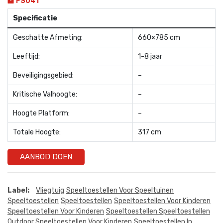
FS041
Specificatie
Geschatte Afmeting:
660×785 cm
Leeftijd:
1-8 jaar
Beveiligingsgebied:
–
Kritische Valhoogte:
–
Hoogte Platform:
–
Totale Hoogte:
317 cm
AANBOD DOEN
Label:
Vliegtuig
Speeltoestellen Voor Speeltuinen
Speeltoestellen
Speeltoestellen
Speeltoestellen Voor Kinderen
Speeltoestellen Voor Kinderen
Speeltoestellen Speeltoestellen
Outdoor Speeltoestellen Voor Kinderen
Speeltoestellen In