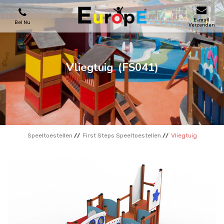
E-mail
Bel Nu
Verzenden
SPEELTOESTELLEN
Vliegtuig
(FS041)
SKATEPARKS
HOUTEN HUIZENS
Speeltoestellen
First Steps Speeltoestellen
Vliegtuig
STADSMEUBILAIRS
SPORTVELDENS
REFERENTIES