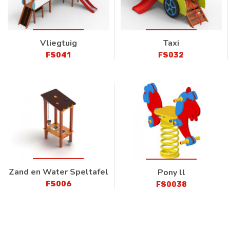
Vliegtuig
Taxi
FS041
FS032
Zand en Water Speltafel
Pony ll
FS006
FS0038