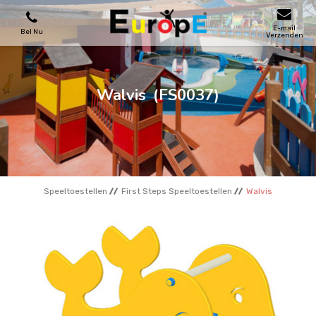
E-mail
Bel Nu
Verzenden
SPEELTOESTELLEN
Walvis
(FS0037)
SKATEPARKS
HOUTEN HUIZENS
Speeltoestellen
First Steps Speeltoestellen
Walvis
STADSMEUBILAIRS
SPORTVELDENS
REFERENTIES