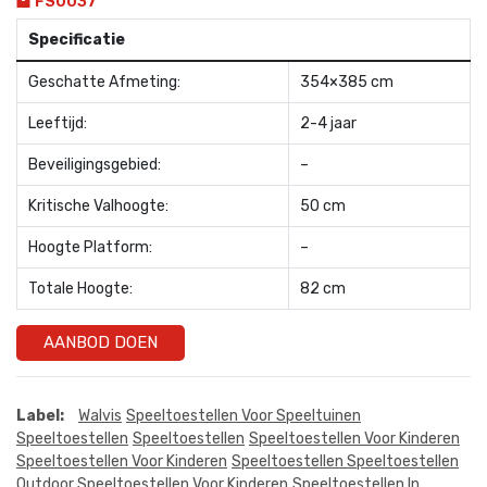
FS0037
Specificatie
Geschatte Afmeting:
354×385 cm
Leeftijd:
2-4 jaar
Beveiligingsgebied:
–
Kritische Valhoogte:
50 cm
Hoogte Platform:
–
Totale Hoogte:
82 cm
AANBOD DOEN
Label:
Walvis
Speeltoestellen Voor Speeltuinen
Speeltoestellen
Speeltoestellen
Speeltoestellen Voor Kinderen
Speeltoestellen Voor Kinderen
Speeltoestellen Speeltoestellen
Outdoor Speeltoestellen Voor Kinderen
Speeltoestellen In