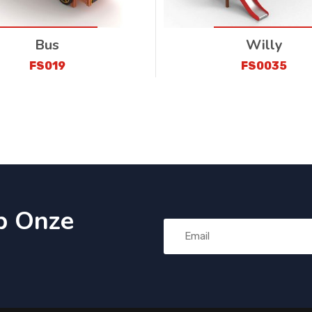
Bus
Willy
FS019
FS0035
p Onze