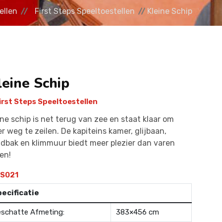
ellen
First Steps Speeltoestellen
Kleine Schip
leine Schip
irst Steps Speeltoestellen
ine schip is net terug van zee en staat klaar om
r weg te zeilen. De kapiteins kamer, glijbaan,
dbak en klimmuur biedt meer plezier dan varen
een!
S021
ecificatie
schatte Afmeting:
383×456 cm