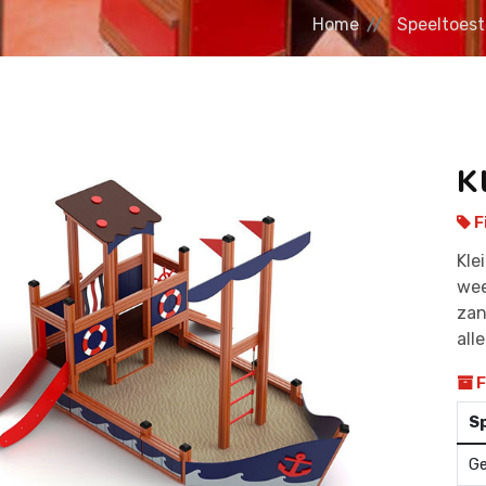
Home
Speeltoest
K
F
Kle
wee
zan
all
F
Sp
Ge