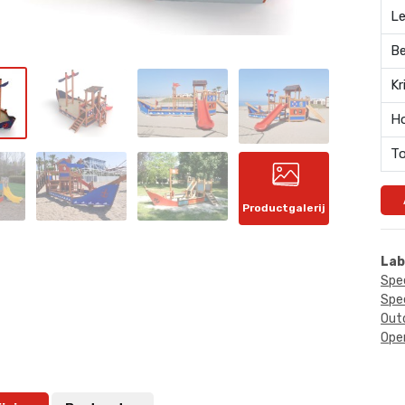
Le
Be
Kr
Ho
To
Productgalerij
Lab
Spe
Spee
Out
Ope