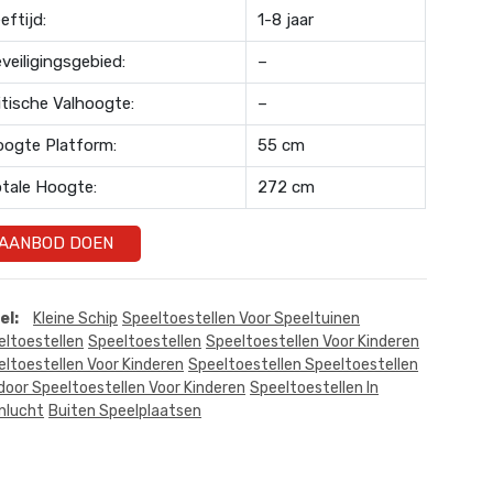
eftijd:
1-8 jaar
veiligingsgebied:
–
itische Valhoogte:
–
ogte Platform:
55 cm
tale Hoogte:
272 cm
AANBOD DOEN
el:
Kleine Schip
Speeltoestellen Voor Speeltuinen
eltoestellen
Speeltoestellen
Speeltoestellen Voor Kinderen
ltoestellen Voor Kinderen
Speeltoestellen Speeltoestellen
door Speeltoestellen Voor Kinderen
Speeltoestellen In
nlucht
Buiten Speelplaatsen