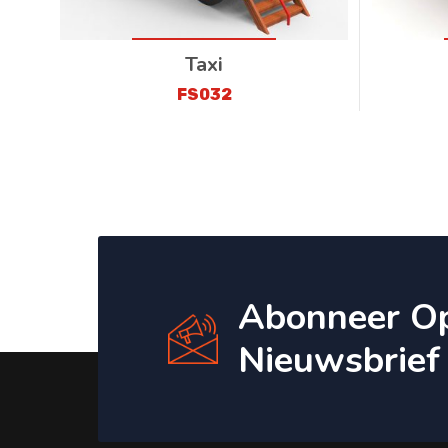
Taxi
FS032
Abonneer O
Nieuwsbrief