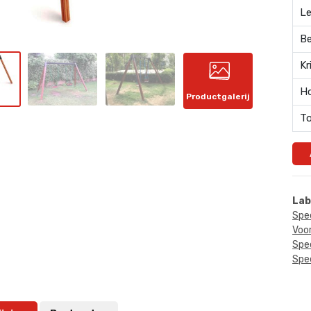
Le
Be
Kr
Ho
Productgalerij
To
Lab
Spe
Voo
Spe
Spee