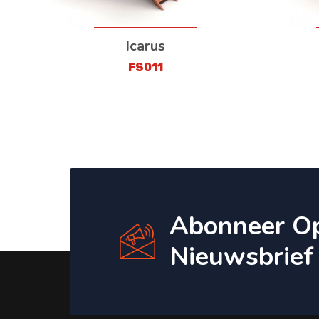
Icarus
FS011
Abonneer O
Nieuwsbrief