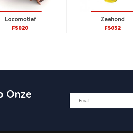
Locomotief
Zeehond
FS020
FS032
p Onze