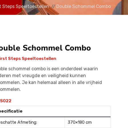
t Steps Speeltoestellen
Double Schommel Combo
ouble Schommel Combo
irst Steps Speeltoestellen
ble schommel combo is een onderdeel waarin
deren met vreugde en veiligheid kunnen
ommelen. Je kan helemaal alleen in alle vrijheid
hommelen.
S022
ecificatie
schatte Afmeting:
370×180 cm