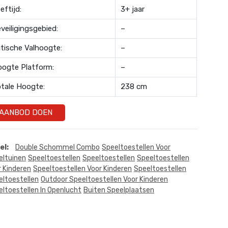
eftijd:
3+ jaar
veiligingsgebied:
–
itische Valhoogte:
–
ogte Platform:
–
tale Hoogte:
238 cm
AANBOD DOEN
el:
Double Schommel Combo
Speeltoestellen Voor
eltuinen
Speeltoestellen
Speeltoestellen
Speeltoestellen
r Kinderen
Speeltoestellen Voor Kinderen
Speeltoestellen
eltoestellen
Outdoor Speeltoestellen Voor Kinderen
ltoestellen In Openlucht
Buiten Speelplaatsen