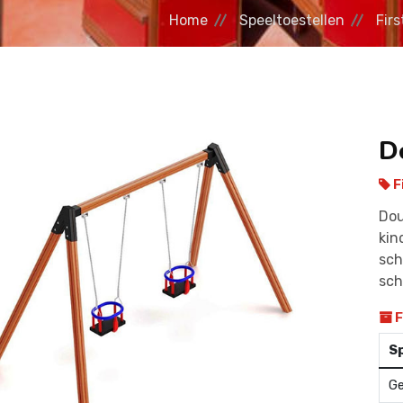
Home
Speeltoestellen
Firs
D
F
Dou
kin
sch
sc
F
Sp
Ge