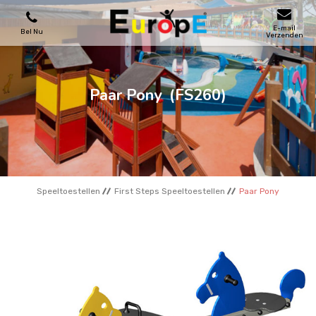
E-mail
Bel Nu
Verzenden
SPEELTOESTELLEN
Paar Pony
(FS260)
SKATEPARKS
HOUTEN HUIZENS
Speeltoestellen
First Steps Speeltoestellen
Paar Pony
STADSMEUBILAIRS
SPORTVELDENS
REFERENTIES