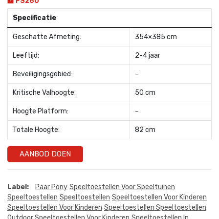
FS260
Specificatie
Geschatte Afmeting:
354×385 cm
Leeftijd:
2-4 jaar
Beveiligingsgebied:
–
Kritische Valhoogte:
50 cm
Hoogte Platform:
–
Totale Hoogte:
82 cm
AANBOD DOEN
Label:
Paar Pony
Speeltoestellen Voor Speeltuinen
Speeltoestellen
Speeltoestellen
Speeltoestellen Voor Kinderen
Speeltoestellen Voor Kinderen
Speeltoestellen Speeltoestellen
Outdoor Speeltoestellen Voor Kinderen
Speeltoestellen In