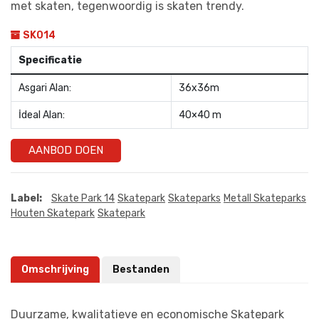
met skaten, tegenwoordig is skaten trendy.
SK014
Specificatie
Asgari Alan:
36x36m
İdeal Alan:
40×40 m
AANBOD DOEN
Label:
Skate Park 14
Skatepark
Skateparks
Metall Skateparks
Houten Skatepark
Skatepark
Omschrijving
Bestanden
Duurzame, kwalitatieve en economische Skatepark