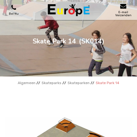
E-mail
Bel Nu
Verzenden
SPEELTOESTELLEN
Skate Park 14
(SK014)
SKATEPARKS
HOUTEN HUIZENS
Algemeen
Skateparks
Skateparken
Skate Park 14
STADSMEUBILAIRS
SPORTVELDENS
REFERENTIES