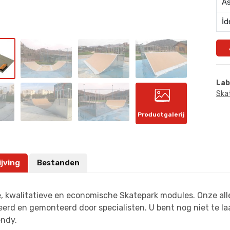
As
İd
Lab
Ska
Productgalerij
jving
Bestanden
 kwalitatieve en economische Skatepark modules. Onze alle
erd en gemonteerd door specialisten. U bent nog niet te l
endy.