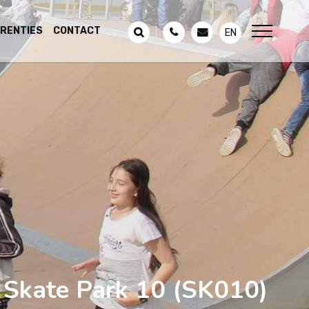
RENTIES
CONTACT
EN
Skate Park 10
(SK010)