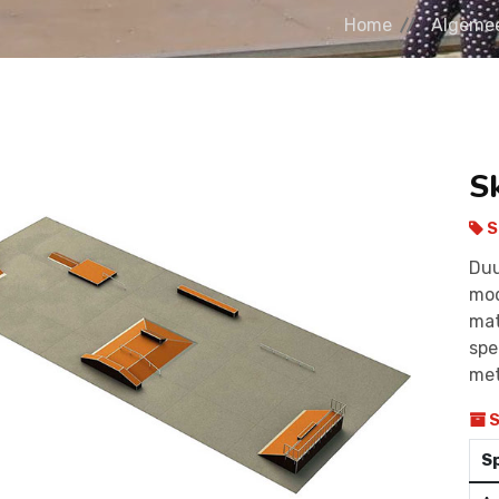
Home
Algeme
S
S
Duu
mod
mat
spe
met
S
Sp