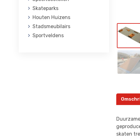
Skateparks
Houten Huizens
Stadsmeubilairs
Sportveldens
Omschri
Duurzame,
geproduce
skaten tr