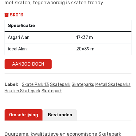
met skaten, tegenwoordig is skaten trendy.
SK013
Specificatie
Asgari Alan:
17×37 m
İdeal Alan:
20×39 m
AANBOD DOEN
Label:
Skate Park 13
Skatepark
Skateparks
Metall Skateparks
Houten Skatepark
Skatepark
Omschrijving
Bestanden
Duurzame, kwalitatieve en economische Skatepark