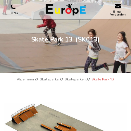
E-mail
Bel Nu
Verzenden
SPEELTOESTELLEN
Skate Park 13
(SK013)
SKATEPARKS
HOUTEN HUIZENS
Algemeen
Skateparks
Skateparken
Skate Park 13
STADSMEUBILAIRS
SPORTVELDENS
REFERENTIES