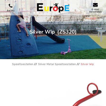
E-mail
Bel Nu
Verzenden
SPEELTOESTELLEN
Silver Wip
(ZS320)
SKATEPARKS
HOUTEN HUIZENS
Speeltoestellen
Silver Metal Speeltoestellen
Silver Wip
STADSMEUBILAIRS
SPORTVELDENS
REFERENTIES