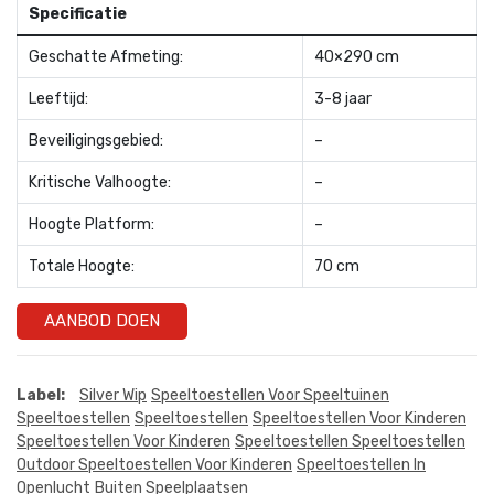
Specificatie
Geschatte Afmeting:
40×290 cm
Leeftijd:
3-8 jaar
Beveiligingsgebied:
–
Kritische Valhoogte:
–
Hoogte Platform:
–
Totale Hoogte:
70 cm
AANBOD DOEN
Label:
Silver Wip
Speeltoestellen Voor Speeltuinen
Speeltoestellen
Speeltoestellen
Speeltoestellen Voor Kinderen
Speeltoestellen Voor Kinderen
Speeltoestellen Speeltoestellen
Outdoor Speeltoestellen Voor Kinderen
Speeltoestellen In
Openlucht
Buiten Speelplaatsen