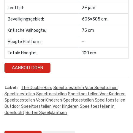
Leeftijd:
3+ jaar
Beveiligingsgebied:
605×305 cm
Kritische Valhoogte:
75 cm
Hoogte Platform:
–
Totale Hoogte:
100 cm
AANBOD DOEN
Label:
The Double Bars
Speeltoestellen Voor Speeltuinen
Speeltoestellen
Speeltoestellen
Speeltoestellen Voor Kinderen
Speeltoestellen Voor Kinderen
Speeltoestellen Speeltoestellen
Outdoor Speeltoestellen Voor Kinderen
Speeltoestellen In
Openlucht
Buiten Speelplaatsen