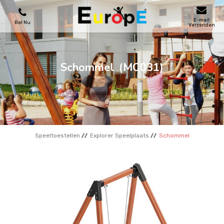
E-mail
Bel Nu
Verzenden
SPEELTOESTELLEN
Schommel
(MC031)
SKATEPARKS
HOUTEN HUIZENS
Speeltoestellen
Explorer Speelplaats
Schommel
STADSMEUBILAIRS
SPORTVELDENS
REFERENTIES