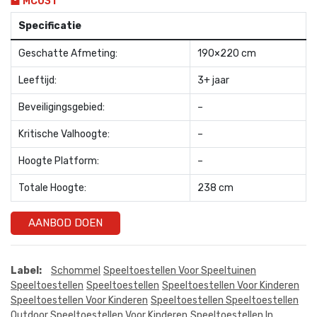
MC031
Specificatie
Geschatte Afmeting:
190×220 cm
Leeftijd:
3+ jaar
Beveiligingsgebied:
–
Kritische Valhoogte:
–
Hoogte Platform:
–
Totale Hoogte:
238 cm
AANBOD DOEN
Label:
Schommel
Speeltoestellen Voor Speeltuinen
Speeltoestellen
Speeltoestellen
Speeltoestellen Voor Kinderen
Speeltoestellen Voor Kinderen
Speeltoestellen Speeltoestellen
Outdoor Speeltoestellen Voor Kinderen
Speeltoestellen In