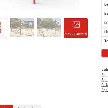
Le
Be
Kr
Ho
Productgalerij
To
Lab
Spe
Spee
Out
Ope