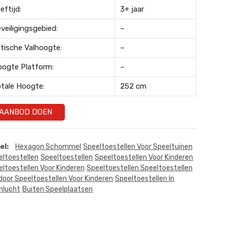
eftijd:
3+ jaar
veiligingsgebied:
–
itische Valhoogte:
–
ogte Platform:
–
tale Hoogte:
252 cm
AANBOD DOEN
el:
Hexagon Schommel
Speeltoestellen Voor Speeltuinen
eltoestellen
Speeltoestellen
Speeltoestellen Voor Kinderen
ltoestellen Voor Kinderen
Speeltoestellen Speeltoestellen
door Speeltoestellen Voor Kinderen
Speeltoestellen In
nlucht
Buiten Speelplaatsen