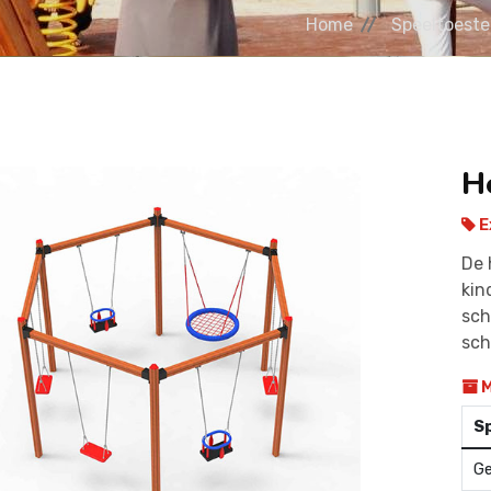
Home
Speeltoeste
H
E
De 
kin
sch
sc
M
Sp
Ge