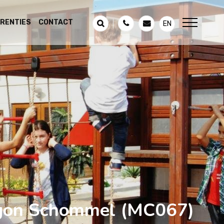
RENTIES
CONTACT
EN
gon Schommel
(MC067)