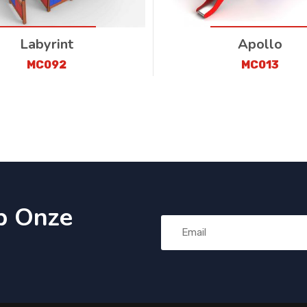
Labyrint
Apollo
MC092
MC013
p Onze