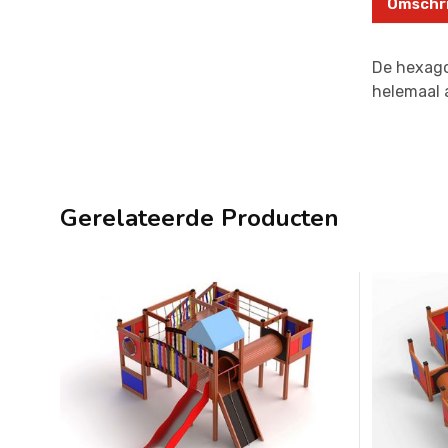
Omschri
De hexago
helemaal a
Gerelateerde Producten