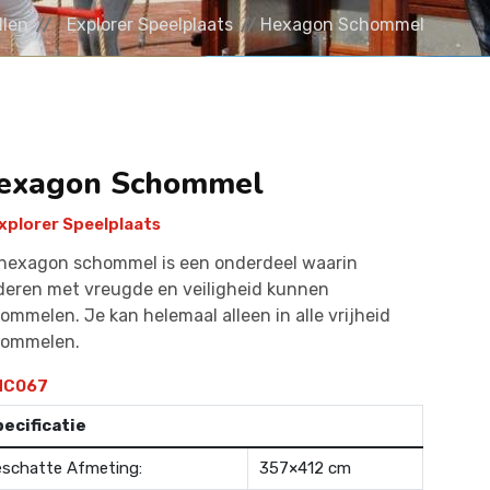
llen
Explorer Speelplaats
Hexagon Schommel
exagon Schommel
xplorer Speelplaats
hexagon schommel is een onderdeel waarin
deren met vreugde en veiligheid kunnen
ommelen. Je kan helemaal alleen in alle vrijheid
hommelen.
C067
ecificatie
schatte Afmeting:
357×412 cm