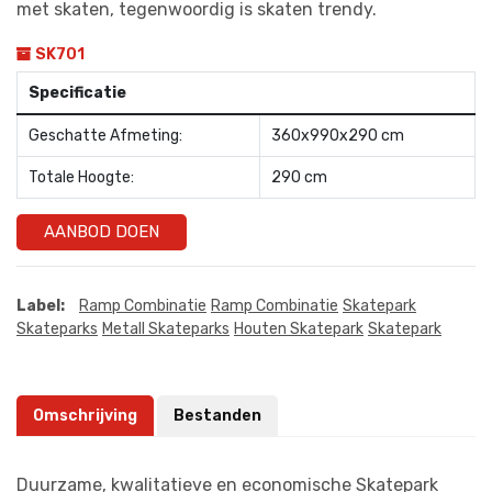
met skaten, tegenwoordig is skaten trendy.
SK701
Specificatie
Geschatte Afmeting:
360x990x290 cm
Totale Hoogte:
290 cm
AANBOD DOEN
Label:
Ramp Combinatie
Ramp Combinatie
Skatepark
Skateparks
Metall Skateparks
Houten Skatepark
Skatepark
Omschrijving
Bestanden
Duurzame, kwalitatieve en economische Skatepark