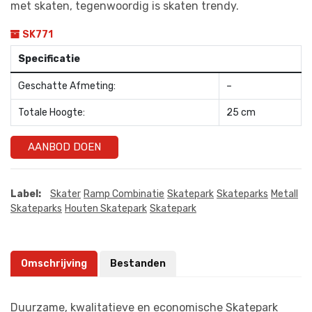
met skaten, tegenwoordig is skaten trendy.
SK771
Specificatie
Geschatte Afmeting:
–
Totale Hoogte:
25 cm
AANBOD DOEN
Label:
Skater
Ramp Combinatie
Skatepark
Skateparks
Metall
Skateparks
Houten Skatepark
Skatepark
Omschrijving
Bestanden
Duurzame, kwalitatieve en economische Skatepark