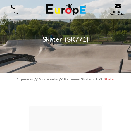
E-mail
Bel Nu
Verzenden
SPEELTOESTELLEN
Skater
(SK771)
SKATEPARKS
HOUTEN HUIZENS
Algemeen
Skateparks
Betonnen Skatepark
Skater
STADSMEUBILAIRS
SPORTVELDENS
REFERENTIES