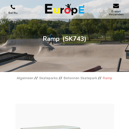
E-mail
Bel Nu
Verzenden
SPEELTOESTELLEN
Ramp
(SK743)
SKATEPARKS
HOUTEN HUIZENS
Algemeen
Skateparks
Betonnen Skatepark
Ramp
STADSMEUBILAIRS
SPORTVELDENS
REFERENTIES