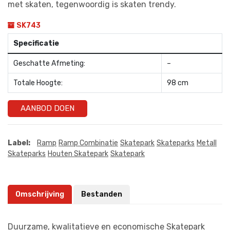
met skaten, tegenwoordig is skaten trendy.
SK743
Specificatie
Geschatte Afmeting:
–
Totale Hoogte:
98 cm
AANBOD DOEN
Label:
Ramp
Ramp Combinatie
Skatepark
Skateparks
Metall
Skateparks
Houten Skatepark
Skatepark
Omschrijving
Bestanden
Duurzame, kwalitatieve en economische Skatepark