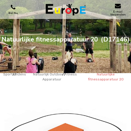
E-mail
Bel Nu
Verzenden
SPEELTOESTELLEN
Natuurlijke fitnessapparatuur 20
(D17146)
SKATEPARKS
HOUTEN HUIZENS
Sportveldens
Natuurlijk Outdoor Fitness
Natuurlijke
Apparatuur
fitnessapparatuur 20
STADSMEUBILAIRS
SPORTVELDENS
REFERENTIES