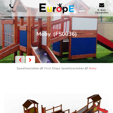
E-mail
Bel Nu
Verzenden
SPEELTOESTELLEN
Moby
(FS0036)
SKATEPARKS
HOUTEN HUIZENS
Speeltoestellen
First Steps Speeltoestellen
Moby
STADSMEUBILAIRS
SPORTVELDENS
REFERENTIES