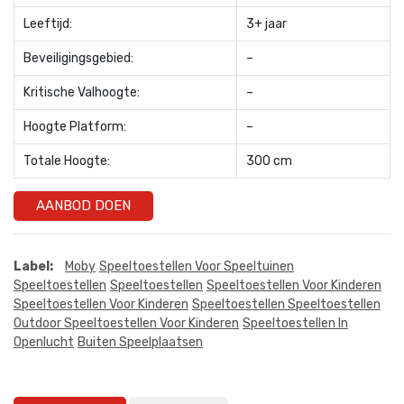
Leeftijd:
3+ jaar
Beveiligingsgebied:
–
Kritische Valhoogte:
–
Hoogte Platform:
–
Totale Hoogte:
300 cm
AANBOD DOEN
Label:
Moby
Speeltoestellen Voor Speeltuinen
Speeltoestellen
Speeltoestellen
Speeltoestellen Voor Kinderen
Speeltoestellen Voor Kinderen
Speeltoestellen Speeltoestellen
Outdoor Speeltoestellen Voor Kinderen
Speeltoestellen In
Openlucht
Buiten Speelplaatsen