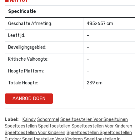
NAT701
Specificatie
Geschatte Afmeting:
485×657 cm
Leeftijd:
–
Beveiligingsgebied:
–
Kritische Valhoogte:
–
Hoogte Platform:
–
Totale Hoogte:
239 cm
AANBOD DOEN
Label:
Kaindy
Schommel
Speeltoestellen Voor Speeltuinen
Speeltoestellen
Speeltoestellen
Speeltoestellen Voor Kinderen
Speeltoestellen Voor Kinderen
Speeltoestellen Speeltoestellen
Outdoor Speeltoestellen Voor Kinderen
Speeltoestellen In