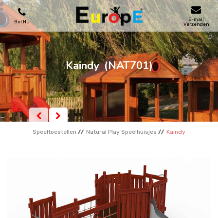
E-mail
Bel Nu
Verzenden
SPEELTOESTELLEN
Kaindy
(NAT701)
SKATEPARKS
HOUTEN HUIZENS
Speeltoestellen
Natural Play Speelhuisjes
Kaindy
STADSMEUBILAIRS
SPORTVELDENS
REFERENTIES