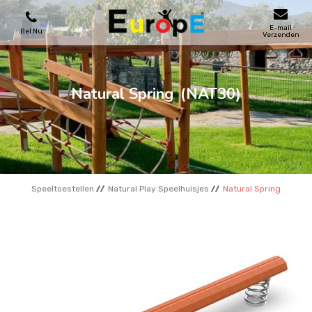
E-mail
Bel Nu
Verzenden
SPEELTOESTELLEN
Natural Spring
(NAT30)
SKATEPARKS
HOUTEN HUIZENS
Speeltoestellen
Natural Play Speelhuisjes
Natural Spring
STADSMEUBILAIRS
SPORTVELDENS
REFERENTIES