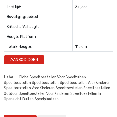
Leeftijd:
3+ jaar
Beveiligingsgebied:
–
Kritische Valhoogte:
–
Hoogte Platform:
–
Totale Hoogte:
115 cm
AANBOD DOEN
Label:
Globe
Speeltoestellen Voor Speeltuinen
Speeltoestellen
Speeltoestellen
Speeltoestellen Voor Kinderen
Speeltoestellen Voor Kinderen
Speeltoestellen Speeltoestellen
Outdoor Speeltoestellen Voor Kinderen
Speeltoestellen In
Openlucht
Buiten Speelplaatsen