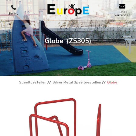
E-mail
Bel Nu
Verzenden
SPEELTOESTELLEN
Globe
(ZS305)
SKATEPARKS
HOUTEN HUIZENS
Speeltoestellen
Silver Metal Speeltoestellen
Globe
STADSMEUBILAIRS
SPORTVELDENS
REFERENTIES