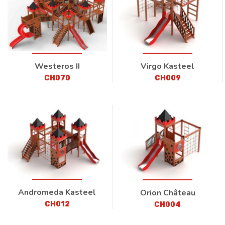
Westeros II
Virgo Kasteel
CH070
CH009
Andromeda Kasteel
Orion Château
CH012
CH004