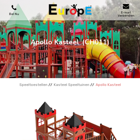
E-mail
Bel Nu
Verzenden
SPEELTOESTELLEN
Apollo Kasteel
(CH011)
SKATEPARKS
HOUTEN HUIZENS
Speeltoestellen
Kasteel Speeltuinen
Apollo Kasteel
STADSMEUBILAIRS
SPORTVELDENS
REFERENTIES