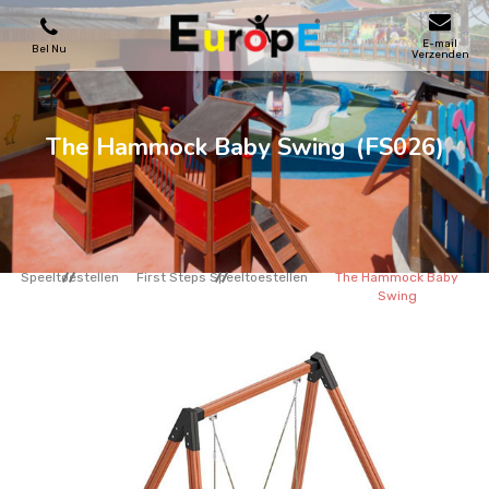
E-mail
Bel Nu
Verzenden
SPEELTOESTELLEN
The Hammock Baby Swing
(FS026)
SKATEPARKS
HOUTEN HUIZENS
Speeltoestellen
First Steps Speeltoestellen
The Hammock Baby
Swing
STADSMEUBILAIRS
SPORTVELDENS
REFERENTIES