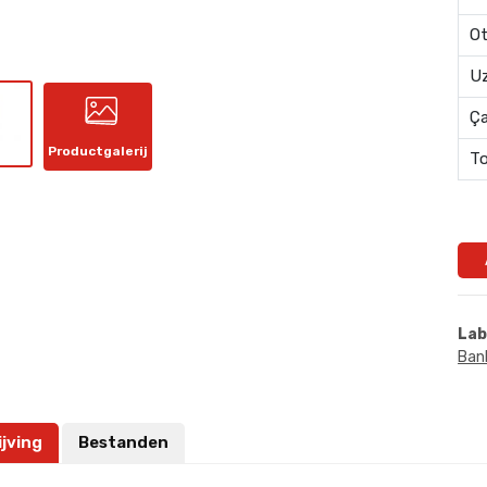
Ot
Uz
Ç
Productgalerij
To
Lab
Ban
jving
Bestanden