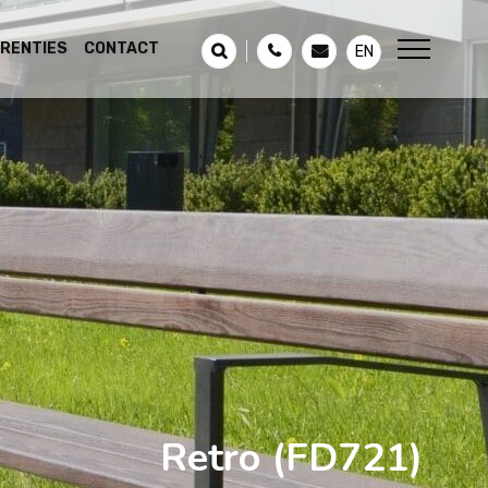
RENTIES
CONTACT
EN
Retro
(FD721)