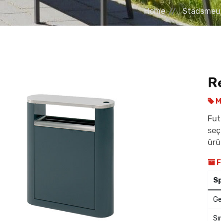
Home
Stadsmeub
R
M
Fut
seç
ürü
F
Sp
Ge
Sı