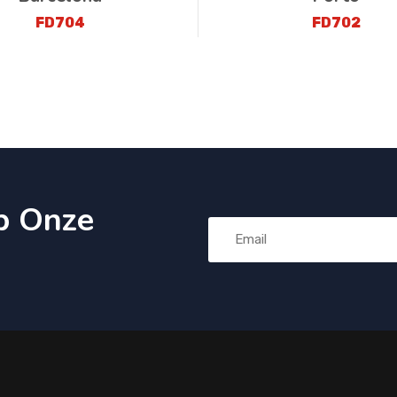
FD704
FD702
p Onze