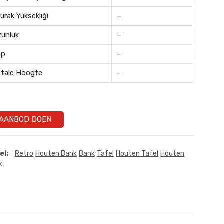
urak Yüksekliği
–
unluk
–
ap
–
tale Hoogte:
–
AANBOD DOEN
el:
Retro
Houten Bank
Bank
Tafel
Houten Tafel
Houten
k