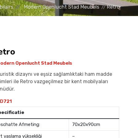
ilairs
Modern Openlucht Stad Meubels
Retro
etro
odern Openlucht Stad Meubels
uristik dizaynı ve eşsiz sağlamlıktaki ham madde
imleri ile Retro vazgeçilmez bir kent mobilyaları
nüdür.
D721
ecificatie
schatte Afmeting:
70x20x90cm
rt yaslama yüksekliği
–