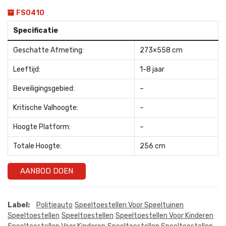
FS0410
Specificatie
Geschatte Afmeting:
273×558 cm
Leeftijd:
1-8 jaar
Beveiligingsgebied:
–
Kritische Valhoogte:
–
Hoogte Platform:
–
Totale Hoogte:
256 cm
AANBOD DOEN
Label:
Politieauto
Speeltoestellen Voor Speeltuinen
Speeltoestellen
Speeltoestellen
Speeltoestellen Voor Kinderen