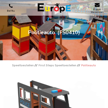
E-mail
Bel Nu
Verzenden
SPEELTOESTELLEN
Politieauto
(FS0410)
SKATEPARKS
HOUTEN HUIZENS
Speeltoestellen
First Steps Speeltoestellen
Politieauto
STADSMEUBILAIRS
SPORTVELDENS
REFERENTIES