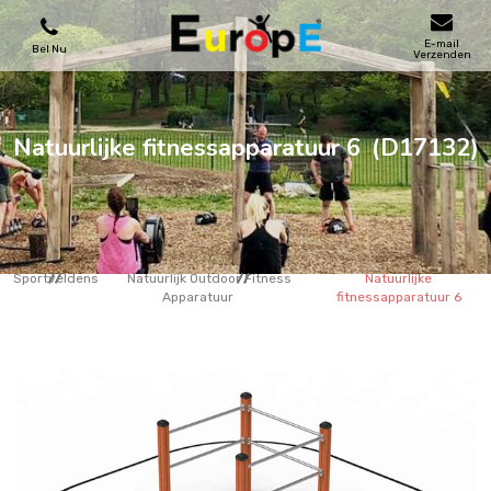
E-mail
Bel Nu
Verzenden
SPEELTOESTELLEN
Natuurlijke fitnessapparatuur 6
(D17132)
SKATEPARKS
HOUTEN HUIZENS
Sportveldens
Natuurlijk Outdoor Fitness
Natuurlijke
Apparatuur
fitnessapparatuur 6
STADSMEUBILAIRS
SPORTVELDENS
REFERENTIES