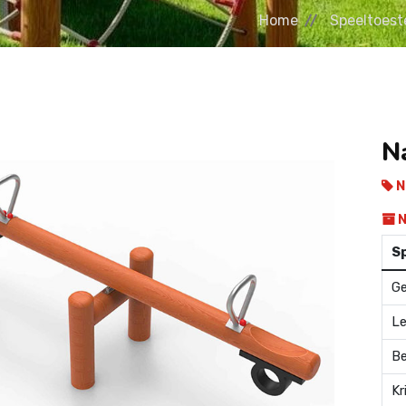
Home
Speeltoest
N
N
N
Sp
Ge
Le
Be
Kr