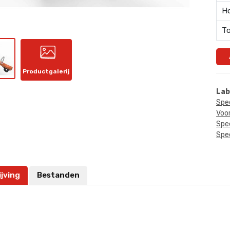
Ho
To
Productgalerij
Lab
Spe
Voo
Spe
Spee
jving
Bestanden