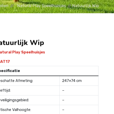
ellen
Natural Play Speelhuisjes
Natuurlijk Wip
atuurlijk Wip
atural Play Speelhuisjes
AT17
ecificatie
schatte Afmeting:
247×74 cm
eftijd:
–
veiligingsgebied:
–
itische Valhoogte:
–