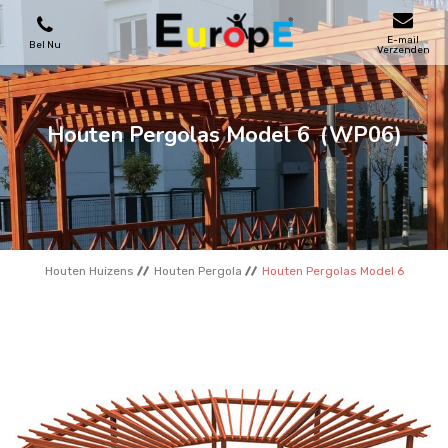
E-mail
Bel Nu
Verzenden
SPEELTOESTELLEN
Houten Pergolas Model 6
(WP06)
SKATEPARKS
HOUTEN HUIZENS
Houten Huizens
Houten Pergola
Houten Pergolas Model 6
STADSMEUBILAIRS
SPORTVELDENS
REFERENTIES