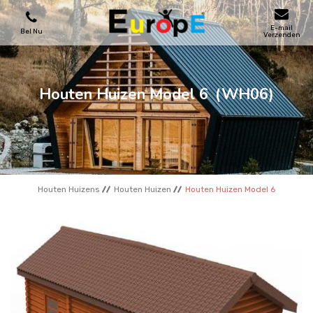
E-mail
Bel Nu
Verzenden
SPEELTOESTELLEN
Houten Huizen Model 6
(WH06)
SKATEPARKS
HOUTEN HUIZENS
Houten Huizens
Houten Huizen
Houten Huizen Model 6
STADSMEUBILAIRS
SPORTVELDENS
REFERENTIES