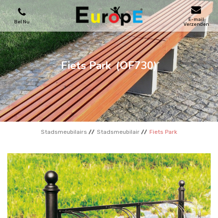
E-mail
Bel Nu
Verzenden
SPEELTOESTELLEN
Fiets Park
(OF730)
SKATEPARKS
HOUTEN HUIZENS
Stadsmeubilairs
Stadsmeubilair
Fiets Park
STADSMEUBILAIRS
SPORTVELDENS
REFERENTIES