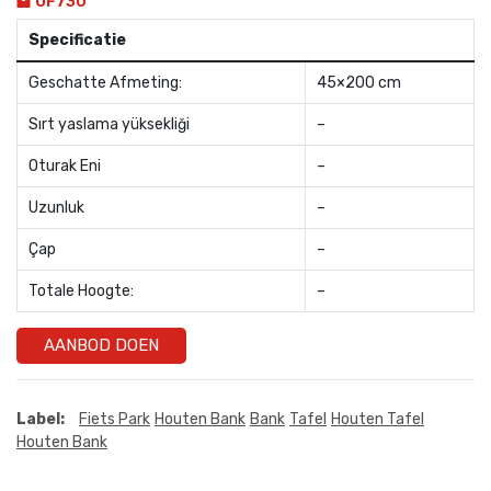
OF730
Specificatie
Geschatte Afmeting:
45×200 cm
Sırt yaslama yüksekliği
–
Oturak Eni
–
Uzunluk
–
Çap
–
Totale Hoogte:
–
AANBOD DOEN
Label:
Fiets Park
Houten Bank
Bank
Tafel
Houten Tafel
Houten Bank