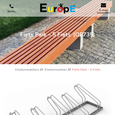
E-mail
Bel Nu
Verzenden
SPEELTOESTELLEN
Fiets Park – 5 Fiets
(OF735)
SKATEPARKS
HOUTEN HUIZENS
Stadsmeubilairs
Stadsmeubilair
Fiets Park – 5 Fiets
STADSMEUBILAIRS
SPORTVELDENS
REFERENTIES