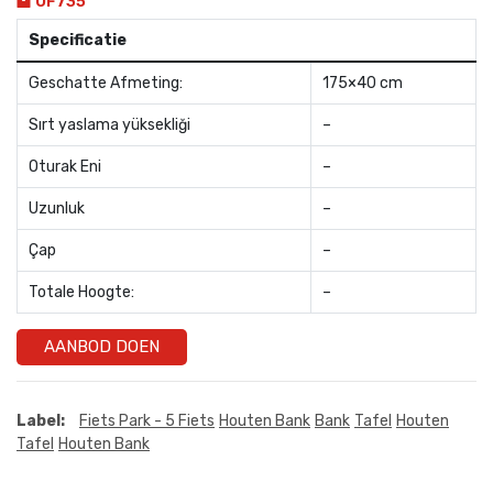
OF735
Specificatie
Geschatte Afmeting:
175×40 cm
Sırt yaslama yüksekliği
–
Oturak Eni
–
Uzunluk
–
Çap
–
Totale Hoogte:
–
AANBOD DOEN
Label:
Fiets Park - 5 Fiets
Houten Bank
Bank
Tafel
Houten
Tafel
Houten Bank