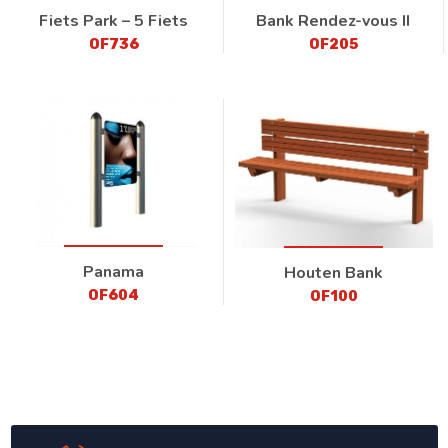
Fiets Park – 5 Fiets
Bank Rendez-vous II
OF736
OF205
Panama
Houten Bank
OF604
OF100