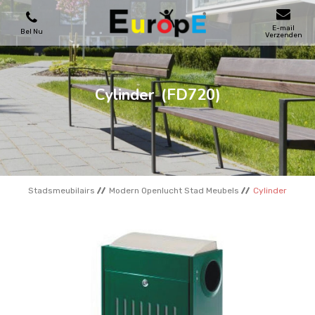
E-mail
Bel Nu
Verzenden
SPEELTOESTELLEN
Cylinder
(FD720)
SKATEPARKS
HOUTEN HUIZENS
Stadsmeubilairs
Modern Openlucht Stad Meubels
Cylinder
STADSMEUBILAIRS
SPORTVELDENS
REFERENTIES