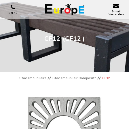
E-mail
Bel Nu
Verzenden
SPEELTOESTELLEN
CF12
(CF12 )
SKATEPARKS
HOUTEN HUIZENS
Stadsmeubilairs
Stadsmeubilair Composite
CF12
STADSMEUBILAIRS
SPORTVELDENS
REFERENTIES