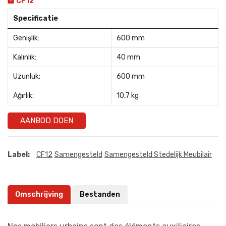
CF12
Specificatie
Genişlik:
600 mm
Kalınlık:
40 mm
Uzunluk:
600 mm
Ağırlık:
10,7 kg
AANBOD DOEN
Label:
CF12
Samengesteld
Samengesteld Stedelijk Meubilair
Omschrijving
Bestanden